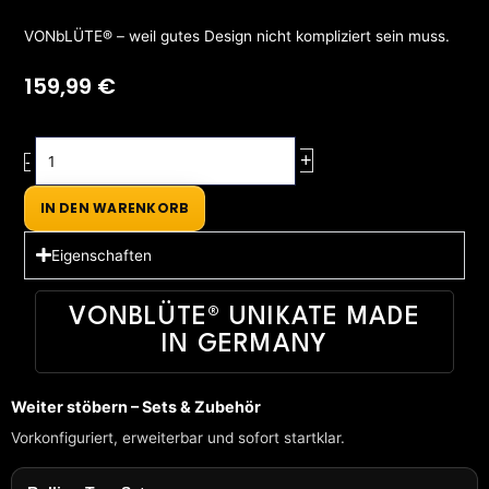
VONbLÜTE® – weil gutes Design nicht kompliziert sein muss.
159,99
€
Rolletui®
+
-
Pocket
Rolling
IN DEN WARENKORB
Tray
Pink/Purple
Eigenschaften
Menge
VONBLÜTE® UNIKATE MADE
IN GERMANY
Weiter stöbern – Sets & Zubehör
Vorkonfiguriert, erweiterbar und sofort startklar.