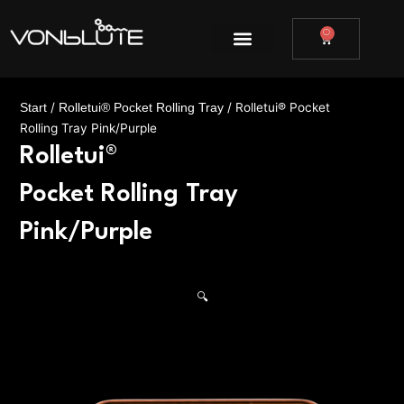
Zum
Inhalt
0
WARENKOR
springen
/
/ Rolletui® Pocket
Start
Rolletui® Pocket Rolling Tray
Rolling Tray Pink/Purple
Rolletui®
Pocket Rolling Tray
Pink/Purple
🔍