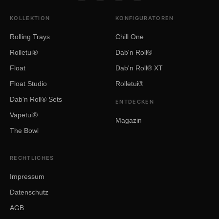
verschiedenen Holzarten, Farben,
KOLLEKTION
KONFIGURATOREN
Ausführungen und Ausstattungsoptionen
wählen. Die verfügbaren Möglichkeiten
Rolling Trays
Chill One
unterscheiden sich je nach Produktserie.
Rolletui®
Dab'n Roll®
Float
Dab'n Roll® XT
Wie werden Holz und Glas
gepflegt?
Float Studio
Rolletui®
Glasflächen lassen sich gründlich reinigen
Dab'n Roll® Sets
ENTDECKEN
und bei dafür vorgesehenen Modellen
Vapetui®
Magazin
herausnehmen. Holzoberflächen sollten
The Bowl
schonend behandelt und nicht dauerhaft
Feuchtigkeit ausgesetzt werden.
RECHTLICHES
Sind alle Produkte modular
Impressum
aufgebaut?
Datenschutz
Nein. Der Aufbau unterscheidet sich je nach
AGB
Produktserie. Bei ausgewählten Modellen