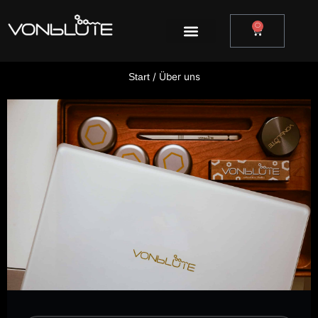
Zum
Inhalt
0
Warenkor
springen
/ Über uns
Start