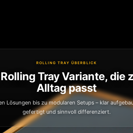
ROLLING TRAY ÜBERBLICK
 Rolling Tray Variante, die
Alltag passt
n Lösungen bis zu modularen Setups – klar aufgebau
gefertigt und sinnvoll differenziert.