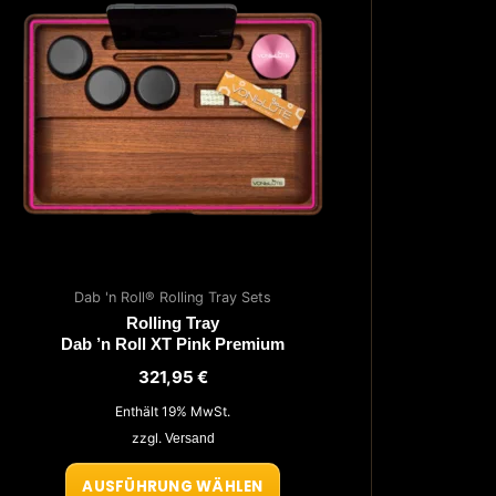
mehrere
Varianten
auf.
Die
Optionen
können
auf
der
Produktseite
gewählt
werden
Dab 'n Roll® Rolling Tray Sets
Rolling Tray
Dab ’n Roll XT Pink Premium
321,95
€
Enthält 19% MwSt.
zzgl.
Versand
AUSFÜHRUNG WÄHLEN