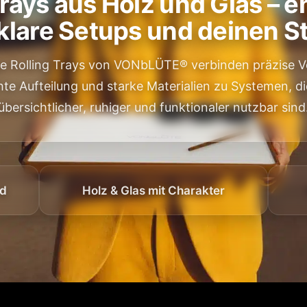
Trays aus Holz und Glas – e
 klare Setups und deinen St
e Rolling Trays von VONbLÜTE® verbinden präzise Ve
te Aufteilung und starke Materialien zu Systemen, die
übersichtlicher, ruhiger und funktionaler nutzbar sind
nd
Holz & Glas mit Charakter