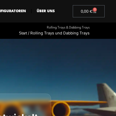
0
Warenkorb
0,00
€
FIGURATOREN
ÜBER UNS
Rolling Trays & Dabbing Trays
/ Rolling Trays und Dabbing Trays
Start