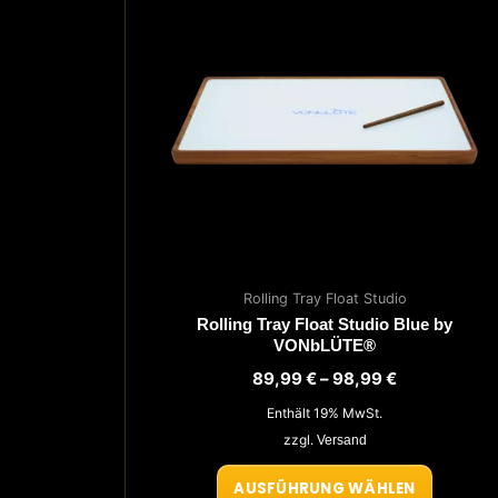
mehrer
Variante
auf.
Die
Optione
können
auf
der
Produkt
gewählt
werden
Rolling Tray Float Studio
Rolling Tray Float Studio Blue by
VONbLÜTE®
Preisspanne
89,99
€
–
98,99
€
89,99 €
Enthält 19% MwSt.
bis
98,99 €
zzgl.
Versand
AUSFÜHRUNG WÄHLEN