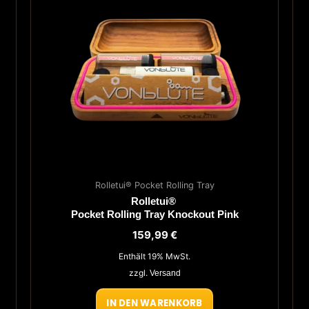
e
n
n
seite
Rolletui® Pocket Rolling Tray
Rolletui®
Pocket Rolling Tray Knockout Pink
:
159,99
€
Enthält 19% MwSt.
zzgl.
Versand
IN DEN WARENKORB