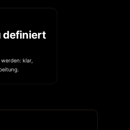
 definiert
werden: klar,
beitung.
Dieses
Produkt
weist