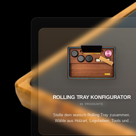
ROLLING TRAY KONFIGURATOR
3 PRODUKTE
Stelle dein wunsch Rolling Tray zusammen.
Wähle aus Holzart, Logofarben, Tools und
verschiedenen Storage Lösungen