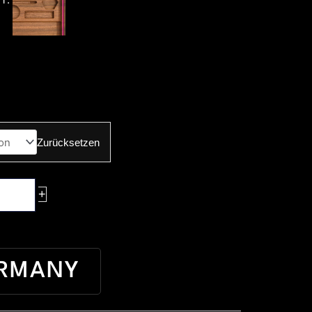
Zurücksetzen
+
ERMANY