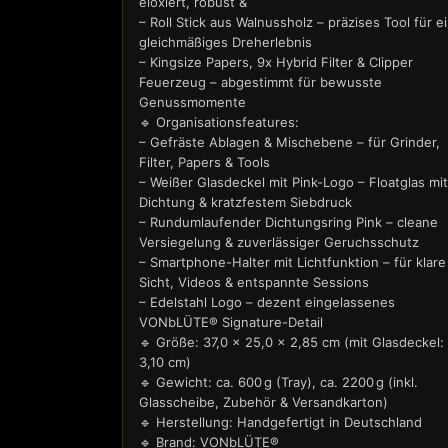
eloxiert, robust &
– Roll Stick aus Walnussholz – präzises Tool für e
gleichmäßiges Dreherlebnis
– Kingsize Papers, 9x Hybrid Filter & Clipper
Feuerzeug – abgestimmt für bewusste
Genussmomente
🔹 Organisationsfeatures:
– Gefräste Ablagen & Mischebene – für Grinder,
Filter, Papers & Tools
– Weißer Glasdeckel mit Pink-Logo – Floatglas mit
Dichtung & kratzfestem Siebdruck
– Rundumlaufender Dichtungsring Pink – cleane
Versiegelung & zuverlässiger Geruchsschutz
– Smartphone-Halter mit Lichtfunktion – für klare
Sicht, Videos & entspannte Sessions
– Edelstahl Logo – dezent eingelassenes
VONbLÜTE® Signature-Detail
🔹 Größe: 37,0 × 25,0 × 2,85 cm (mit Glasdeckel:
3,10 cm)
🔹 Gewicht: ca. 600 g (Tray), ca. 2200 g (inkl.
Glasscheibe, Zubehör & Versandkarton)
🔹 Herstellung: Handgefertigt in Deutschland
🔹 Brand: VONbLÜTE®