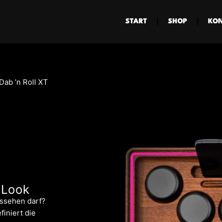
START
SHOP
KON
Dab ’n Roll XT
 Look
ussehen darf?
finiert die