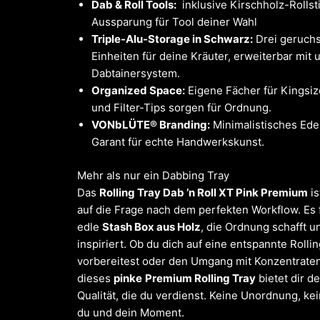
Dab & Roll Tools:
inklusive Kirschholz-Rollsti
Aussparung für Tool deiner Wahl
Triple-Alu-Storage in Schwarz:
Drei geruchs
Einheiten für deine Kräuter, erweiterbar mit
Dabtainersystem.
Organized Space:
Eigene Fächer für Kingsiz
und Filter-Tips sorgen für Ordnung.
VONbLÜTE® Branding:
Minimalistisches Edel
Garant für echte Handwerkskunst.
Mehr als nur ein Dabbing Tray
Das
Rolling Tray Dab ’n Roll XT Pink Premium
is
auf die Frage nach dem perfekten Workflow. Es f
edle
Stash Box aus Holz
, die Ordnung schafft un
inspiriert. Ob du dich auf eine entspannte Rolli
vorbereitest oder den Umgang mit Konzentrate
dieses
pinke
Premium Rolling Tray
bietet dir d
Qualität, die du verdienst. Keine Unordnung, ke
du und dein Moment.