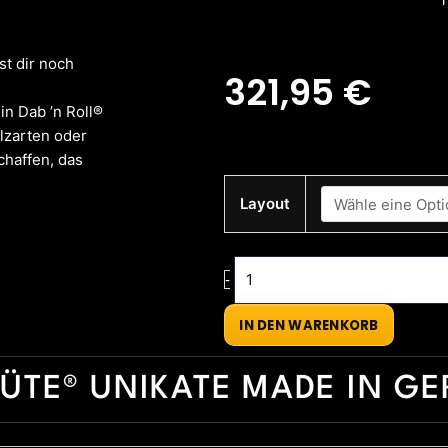
st dir noch
321,95
€
in Dab ’n Roll®
lzarten oder
chaffen, das
Rolling
Layout
TrayDab
’n
Roll
-
XT
Pink
IN DEN WARENKORB
Premium
Menge
ÜTE® UNIKATE MADE IN G