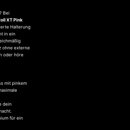
? Bei
oll XT Pink
ierte Halterung
t in ein
leichmäßig
z ohne externe
n oder höre
s mit pinkem
maximale
e dein
macht.
ium für ein