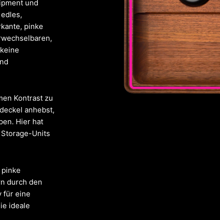
uipment und
 edles,
kante, pinke
rwechselbaren,
 keine
und
men Kontrast zu
deckel anhebst,
ben. Hier hat
 Storage-Units
 pinke
ern durch den
 für eine
ie ideale