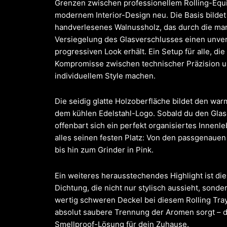
Grenzen zwischen professionellem Rolling-Eq
modernem Interior-Design neu. Die Basis bildet
handverlesenes Walnussholz, das durch die mar
Versiegelung des Glasverschlusses einen unve
progressiven Look erhält. Ein Setup für alle, die
Kompromisse zwischen technischer Präzision 
individuellem Style machen.
Die seidig glatte Holzoberfläche bildet den war
dem kühlen Edelstahl-Logo. Sobald du den Glas
offenbart sich ein perfekt organisiertes Innenle
alles seinen festen Platz: Von den passgenauen
bis hin zum Grinder in Pink.
Ein weiteres herausstechendes Highlight ist die
Dichtung, die nicht nur stylisch aussieht, sond
wertig schweren Deckel bei diesem Rolling Tray
absolut saubere Trennung der Aromen sorgt – d
Smellproof-Lösung für dein Zuhause.