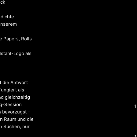
ck ,
dichte
 unserem
e Papers, Rolls
stahl-Logo als
t die Antwort
ungiert als
d gleichzeitig
ng-Session
n bevorzugst –
en Raum und die
in Suchen, nur