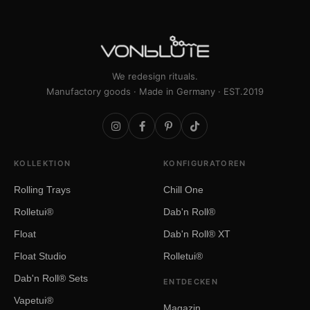
We redesign rituals.
Manufactory goods · Made in Germany · EST.2019
KOLLEKTION
KONFIGURATOREN
Rolling Trays
Chill One
Rolletui®
Dab'n Roll®
Float
Dab'n Roll® XT
Float Studio
Rolletui®
Dab'n Roll® Sets
ENTDECKEN
Vapetui®
Magazin