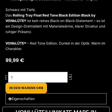
Schwarz mit Tiefe.
Das
Rolling Tray Float Red Tone Black Edition Black by
VONbLÜTE®
ist kein reines Black-on-Black-Statement – es ist
ein Design-Drehtablett mit Materialwärme, klarer Struktur und
ruhiger Präsenz.
VONbLÜTE®
– Red Tone Edition. Dunkel in der Optik. Warm im
Charakter.
99,99
€
Rolling
+
-
Tray
Float
IN DEN WARENKORB
Red
Tone
Eigenschaften
Black
Edition