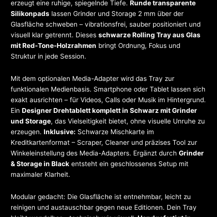
erzeugt eine ruhige, spiegelnde Tiefe.
Runde transparente
Silikonpads
lassen Grinder und Storage 2 mm über der
Glasfläche schweben – vibrationsfrei, sauber positioniert und
visuell klar getrennt. Dieses
schwarze Rolling Tray aus Glas
mit Red-Tone-Holzrahmen
bringt Ordnung, Fokus und
Struktur in jede Session.
Mit dem optionalen Media-Adapter wird das Tray zur
funktionalen Medienbasis. Smartphone oder Tablet lassen sich
exakt ausrichten – für Videos, Calls oder Musik im Hintergrund.
Ein
Designer Drehtablett komplett in Schwarz mit Grinder
und Storage
, das Vielseitigkeit bietet, ohne visuelle Unruhe zu
erzeugen.
Inklusive:
Schwarze Mischkarte im
Kreditkartenformat – Scraper, Cleaner und präzises Tool zur
Winkeleinstellung des Media-Adapters. Ergänzt durch
Grinder
& Storage in Black
entsteht ein geschlossenes Setup mit
maximaler Klarheit.
Modular gedacht: Die Glasfläche ist entnehmbar, leicht zu
reinigen und austauschbar gegen neue Editionen. Dein Tray