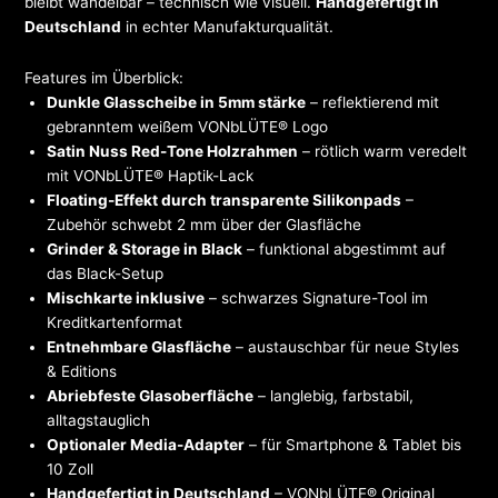
bleibt wandelbar – technisch wie visuell.
Handgefertigt in
Deutschland
in echter Manufakturqualität.
Features im Überblick:
Dunkle Glasscheibe in 5mm stärke
– reflektierend mit
gebranntem weißem VONbLÜTE® Logo
Satin Nuss Red-Tone Holzrahmen
– rötlich warm veredelt
mit VONbLÜTE® Haptik-Lack
Floating-Effekt durch transparente Silikonpads
–
Zubehör schwebt 2 mm über der Glasfläche
Grinder & Storage in Black
– funktional abgestimmt auf
das Black-Setup
Mischkarte inklusive
– schwarzes Signature-Tool im
Kreditkartenformat
Entnehmbare Glasfläche
– austauschbar für neue Styles
& Editions
Abriebfeste Glasoberfläche
– langlebig, farbstabil,
alltagstauglich
Optionaler Media-Adapter
– für Smartphone & Tablet bis
10 Zoll
Handgefertigt in Deutschland
– VONbLÜTE® Original