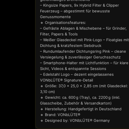
– Kingsize Papers, 9x Hybrid Filter & Clipper
Feuerzeug – abgestimmt für bewusste
Genussmomente
🔹 Organisationsfeatures:
– Gefräste Ablagen & Mischebene – für Grinder,
Filter, Papers & Tools
– Weißer Glasdeckel mit Pink-Logo – Floatglas mit
Dichtung & kratzfestem Siebdruck
– Rundumlaufender Dichtungsring Pink – cleane
Versiegelung & zuverlässiger Geruchsschutz
– Smartphone-Halter mit Lichtfunktion – für klare
Sicht, Videos & entspannte Sessions
– Edelstahl Logo – dezent eingelassenes
VONbLÜTE® Signature-Detail
🔹 Größe: 37,0 × 25,0 × 2,85 cm (mit Glasdeckel:
3,10 cm)
🔹 Gewicht: ca. 600 g (Tray), ca. 2200 g (inkl.
Glasscheibe, Zubehör & Versandkarton)
🔹 Herstellung: Handgefertigt in Deutschland
🔹 Brand: VONbLÜTE®
🔹 Designed by: VONbLÜTE® Germany