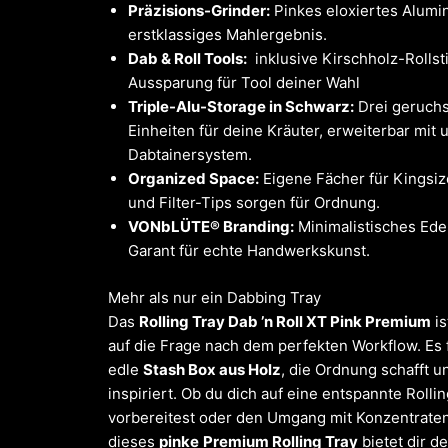
Präzisions-Grinder:
Pinkes eloxiertes Alumin
erstklassiges Mahlergebnis.
Dab & Roll Tools:
inklusive Kirschholz-Rollsti
Aussparung für Tool deiner Wahl
Triple-Alu-Storage in Schwarz:
Drei geruchs
Einheiten für deine Kräuter, erweiterbar mit
Dabtainersystem.
Organized Space:
Eigene Fächer für Kingsiz
und Filter-Tips sorgen für Ordnung.
VONbLÜTE® Branding:
Minimalistisches Edel
Garant für echte Handwerkskunst.
Mehr als nur ein Dabbing Tray
Das
Rolling Tray Dab ’n Roll XT Pink Premium
is
auf die Frage nach dem perfekten Workflow. Es f
edle
Stash Box aus Holz
, die Ordnung schafft un
inspiriert. Ob du dich auf eine entspannte Rolli
vorbereitest oder den Umgang mit Konzentrate
dieses
pinke
Premium Rolling Tray
bietet dir d