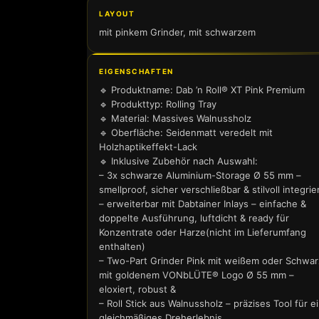
LAYOUT
mit pinkem Grinder, mit schwarzem
EIGENSCHAFTEN
🔹 Produktname: Dab ’n Roll® XT Pink Premium
🔹 Produkttyp: Rolling Tray
🔹 Material: Massives Walnussholz
🔹 Oberfläche: Seidenmatt veredelt mit
Holzhaptikeffekt-Lack
🔹 Inklusive Zubehör nach Auswahl:
– 3x schwarze Aluminium-Storage Ø 55 mm –
smellproof, sicher verschließbar & stilvoll integrie
– erweiterbar mit Dabtainer Inlays – einfache &
doppelte Ausführung, luftdicht & ready für
Konzentrate oder Harze(nicht im Lieferumfang
enthalten)
– Two-Part Grinder Pink mit weißem oder Schwar
mit goldenem VONbLÜTE® Logo Ø 55 mm –
eloxiert, robust &
– Roll Stick aus Walnussholz – präzises Tool für e
gleichmäßiges Dreherlebnis