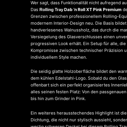
Wer sagt, dass Funktionalität nicht aufregend a
Das
Dab ’n Roll XT Pink Premium
de
Rolling Tray
Grenzen zwischen professionellem Rolling-Eq
modernem Interior-Design neu. Die Basis bildet
handverlesenes Walnussholz, das durch die mar
Versiegelung des Glasverschlusses einen unve
progressiven Look erhält. Ein Setup für alle, die
Kompromisse zwischen technischer Präzision 
individuellem Style machen.
Die seidig glatte Holzoberfläche bildet den war
dem kühlen Edelstahl-Logo. Sobald du den Glas
offenbart sich ein perfekt organisiertes Innenle
alles seinen festen Platz: Von den passgenauen
bis hin zum Grinder in Pink.
Ein weiteres herausstechendes Highlight ist die
Dichtung, die nicht nur stylisch aussieht, sond
wertig schweren Deckel bei diesem Rolling Tray