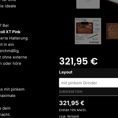
ie ideale
? Bei
oll XT Pink
ierte Halterung
t in ein
leichmäßig
321,95
€
z ohne externe
n oder höre
Rolling
Layout
TrayDab
’n
s mit pinkem
Roll
ZURÜCKSETZEN
maximale
XT
321,95
€
Pink
e dein
Premium
Enthält 19% MwSt.
macht.
Menge
zzgl.
Versand