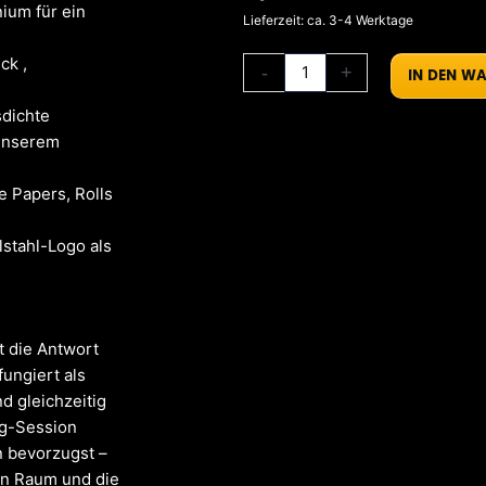
ium für ein
Lieferzeit: ca. 3-4 Werktage
ck ,
-
+
IN DEN W
dichte
 unserem
e Papers, Rolls
stahl-Logo als
t die Antwort
ungiert als
d gleichzeitig
ng-Session
n bevorzugst –
en Raum und die