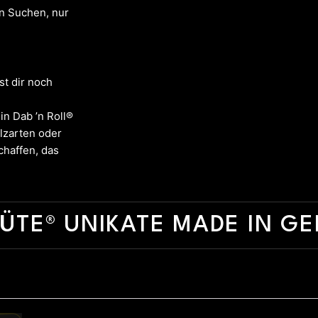
in Suchen, nur
st dir noch
in Dab ’n Roll®
lzarten oder
chaffen, das
ÜTE® UNIKATE MADE IN G