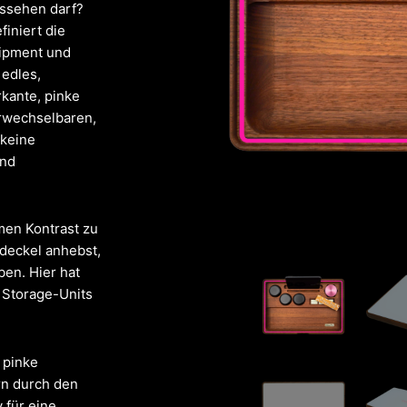
ussehen darf?
finiert die
uipment und
 edles,
kante, pinke
rwechselbaren,
 keine
und
men Kontrast zu
deckel anhebst,
ben. Hier hat
 Storage-Units
 pinke
ern durch den
 für eine