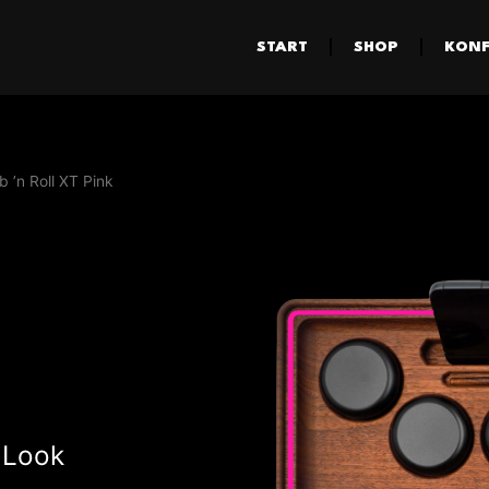
START
SHOP
KONF
b ’n Roll XT Pink
 Look