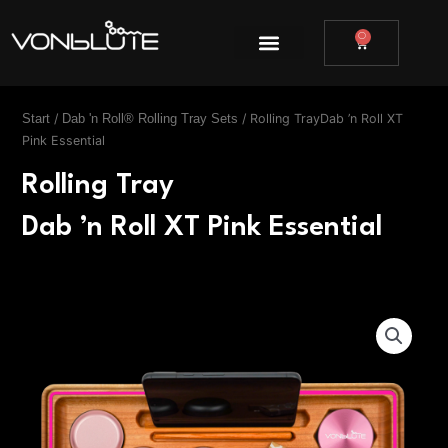
Zum
Inhalt
0
WARENKOR
springen
/
/ Rolling TrayDab ’n Roll XT
Start
Dab 'n Roll® Rolling Tray Sets
Pink Essential
Rolling Tray
Dab ’n Roll XT Pink Essential