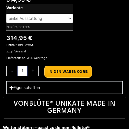
Rolling
Variante
TrayDab
’n
Roll
ZURÜCKSETZEN
XT
314,95
€
Pink
Essential
Enthält 19% MwSt.
Menge
zzgl.
Versand
Lieferzeit: ca. 3-4 Werktage
-
+
IN DEN WARENKORB
Eigenschaften
VONBLÜTE® UNIKATE MADE IN
GERMANY
Weiter stöbern – passt zu deinem Rolletui®