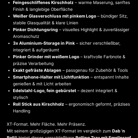
Feingeschliffenes Kirschholz
– warme Maserung, sanftes
Finish & langlebige Oberfläche
Weißer Glasverschluss mit pinkem Logo
– bündiger Sitz,
stabile Glasqualität & klare Linien
Pinker Dichtungsring
– visuelles Highlight & zuverlässiger
Aromaschutz
3x Aluminium-Storage in Pink
– sicher verschließbar,
integriert & aufgeräumt
Pinker Grinder mit weißem Logo
– kraftvolle Farbnote &
präzise Verarbeitung
Exakt gefräste Ablagen
– passgenau für Zubehör & Tools
Smartphone-Halter mit Lichtfunktion
– entspannt Inhalte
genießen & mit Licht arbeiten
Edelstahl-Logo, fein gebürstet
– dezent integriert &
stylisch
Roll Stick aus Kirschholz
– ergonomisch geformt, präzises
Handling
XT-Format. Mehr Fläche. Mehr Präsenz.
Mit seinem großzügigen XT-Format im vergleich zum
Dab ’n
Roll
® bietet dieses verschließbare
Rolling Tray mit Smellproof