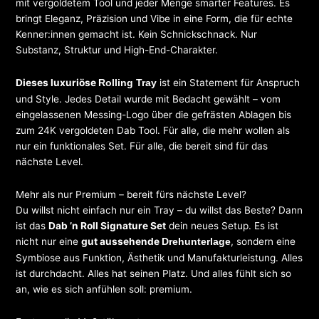
mit vergoldetem Tool und jeder Menge smarter Features. Es
bringt Eleganz, Präzision und Vibe in eine Form, die für echte
Kenner:innen gemacht ist. Kein Schnickschnack. Nur
Substanz, Struktur und High-End-Charakter.
Dieses luxuriöse
ist ein Statement für Anspruch
Rolling Tray
und Style. Jedes Detail wurde mit Bedacht gewählt – vom
eingelassenen Messing-Logo über die gefrästen Ablagen bis
zum 24K vergoldeten Dab Tool. Für alle, die mehr wollen als
nur ein funktionales Set. Für alle, die bereit sind für das
nächste Level.
Mehr als nur Premium – bereit fürs nächste Level?
Du willst nicht einfach nur ein Tray – du willst das Beste? Dann
ist das
Dab ’n Roll Signature Set
dein neues Setup. Es ist
nicht nur eine
gut aussehende
, sondern eine
Drehunterlage
Symbiose aus Funktion, Ästhetik und Manufakturleistung. Alles
ist durchdacht. Alles hat seinen Platz. Und alles fühlt sich so
an, wie es sich anfühlen soll: premium.