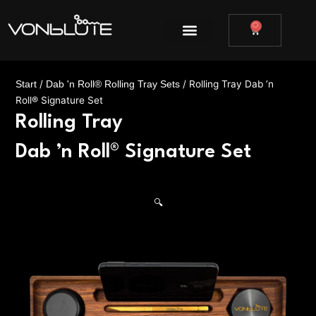
Zum
Inhalt
0
WARENKOR
springen
/
/ Rolling Tray Dab ’n
Start
Dab 'n Roll® Rolling Tray Sets
Roll® Signature Set
Rolling Tray
Dab ’n Roll® Signature Set
🔍