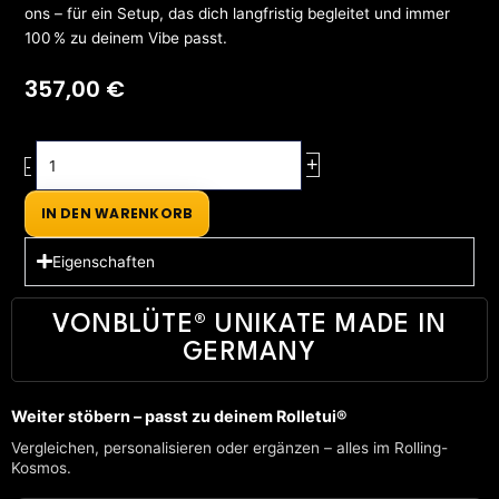
ons – für ein Setup, das dich langfristig begleitet und immer
100 % zu deinem Vibe passt.
357,00
€
Rolling
+
-
Tray
Dab
IN DEN WARENKORB
’n
Roll®
Eigenschaften
Signature
Set
VONBLÜTE® UNIKATE MADE IN
Menge
GERMANY
Weiter stöbern – passt zu deinem Rolletui®
Vergleichen, personalisieren oder ergänzen – alles im Rolling-
Kosmos.