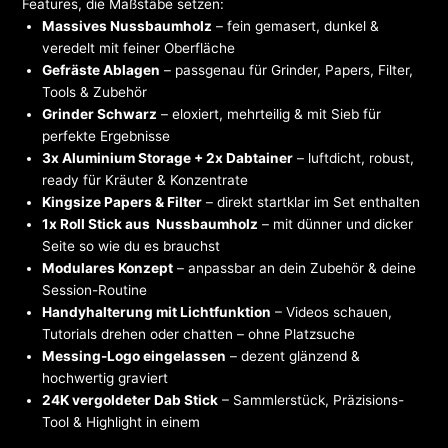
Features, die Maßstäbe setzen:
Massives Nussbaumholz
– fein gemasert, dunkel &
veredelt mit feiner Oberfläche
Gefräste Ablagen
– passgenau für Grinder, Papers, Filter,
Tools & Zubehör
Grinder Schwarz
– eloxiert, mehrteilig & mit Sieb für
perfekte Ergebnisse
3x Aluminium Storage + 2x Dabtainer
– luftdicht, robust,
ready für Kräuter & Konzentrate
Kingsize Papers & Filter
– direkt startklar im Set enthalten
1x Roll Stick aus Nussbaumholz
– mit dünner und dicker
Seite so wie du es brauchst
Modulares Konzept
– anpassbar an dein Zubehör & deine
Session-Routine
Handyhalterung mit Lichtfunktion
– Videos schauen,
Tutorials drehen oder chatten – ohne Platzsuche
Messing-Logo eingelassen
– dezent glänzend &
hochwertig graviert
24K vergoldeter Dab Stick
– Sammlerstück, Präzisions-
Tool & Highlight in einem