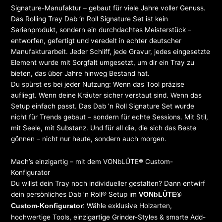
Signature-Manufaktur – gebaut für viele Jahre voller Genuss.
Das Rolling Tray Dab ‘n Roll Signature Set ist kein
Serienprodukt, sondern ein durchdachtes Meisterstück –
entworfen, gefertigt und veredelt in echter deutscher
Manufakturarbeit. Jeder Schliff, jede Gravur, jedes eingesetzte
Element wurde mit Sorgfalt umgesetzt, um dir ein Tray zu
bieten, das über Jahre hinweg Bestand hat.
Du spürst es bei jeder Nutzung: Wenn das Tool präzise
aufliegt. Wenn deine Kräuter sicher verstaut sind. Wenn das
Setup einfach passt. Das Dab ’n Roll Signature Set wurde
nicht für Trends gebaut – sondern für echte Sessions. Mit Stil,
mit Seele, mit Substanz. Und für all die, die sich das Beste
gönnen – nicht nur heute, sondern auch morgen.
Mach’s einzigartig – mit dem VONbLÜTE® Custom-
Konfigurator
Du willst dein Tray noch individueller gestalten? Dann entwirf
dein persönliches Dab ’n Roll® Setup im
VONbLÜTE®
: Wähle exklusive Holzarten,
Custom-Konfigurator
hochwertige Tools, einzigartige Grinder-Styles & smarte Add-