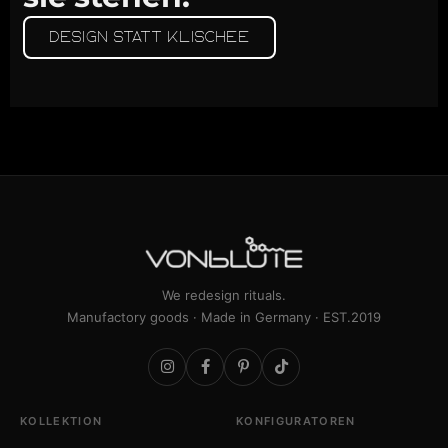
Design statt Klischee
We redesign rituals.
Manufactory goods · Made in Germany · EST.2019
KOLLEKTION
KONFIGURATOREN