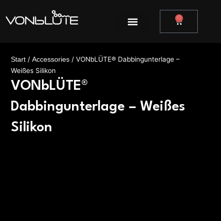
Zum
Inhalt
0
Warenkor
springen
/
/ VONbLÜTE® Dabbingunterlage –
Start
Accessories
Weißes Silikon
VONbLÜTE®
Dabbingunterlage – Weißes
Silikon