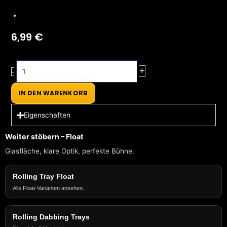
6,99
€
VONbLÜTE®
+
-
Dabbingunterlage
–
IN DEN WARENKORB
Weißes
Silikon
Eigenschaften
Menge
Weiter stöbern – Float
Glasfläche, klare Optik, perfekte Bühne.
Rolling Tray Float
Alle Float-Varianten ansehen.
Rolling Dabbing Trays