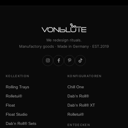
We redesign rituals.
Manufactory goods · Made in Germany · EST.2019
KOLLEKTION
KONFIGURATOREN
Rolling Trays
Chill One
Rolletui®
Dab'n Roll®
Float
Dab'n Roll® XT
Float Studio
Rolletui®
Dab'n Roll® Sets
ENTDECKEN