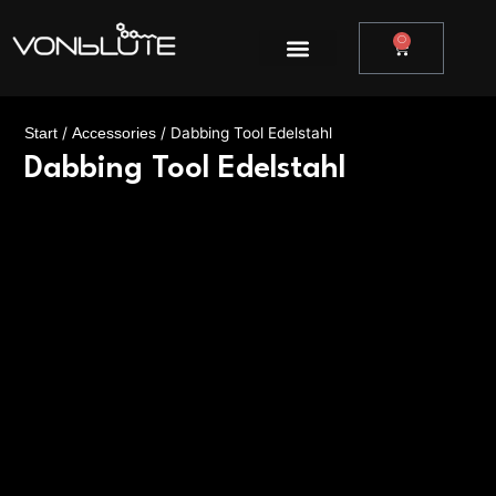
Zum
Inhalt
0
Warenkor
springen
/
/ Dabbing Tool Edelstahl
Start
Accessories
Dabbing Tool Edelstahl