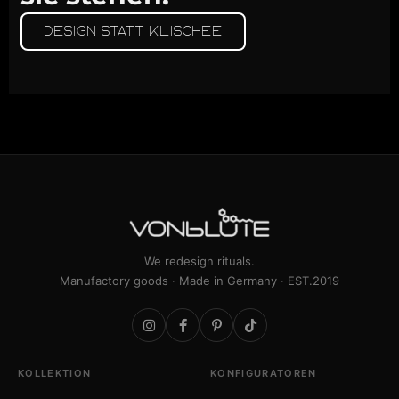
Design statt Klischee
We redesign rituals.
Manufactory goods · Made in Germany · EST.2019
KOLLEKTION
KONFIGURATOREN