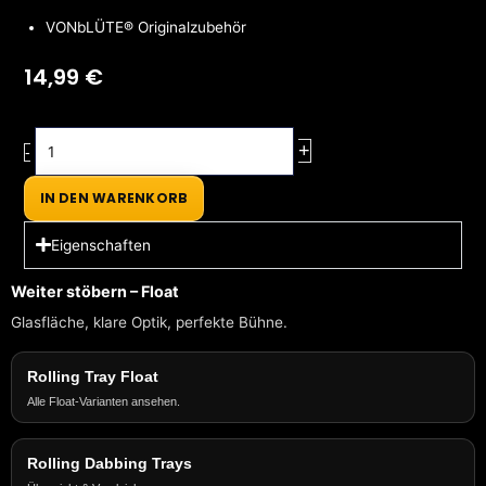
VONbLÜTE® Originalzubehör
14,99
€
VONbLÜTE®
+
-
O-
Ring
IN DEN WARENKORB
–
Ersatzdichtung
Eigenschaften
für
Dab’n
Weiter stöbern – Float
Roll®
Glasfläche, klare Optik, perfekte Bühne.
XT
Menge
Rolling Tray Float
Alle Float-Varianten ansehen.
Rolling Dabbing Trays