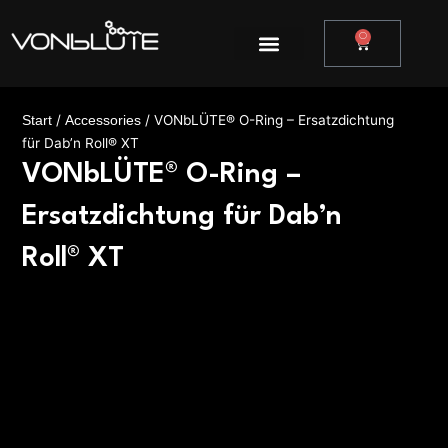
Zum
Inhalt
0
Warenkor
springen
/
/ VONbLÜTE® O-Ring – Ersatzdichtung
Start
Accessories
für Dab’n Roll® XT
VONbLÜTE® O-Ring –
Ersatzdichtung für Dab’n
Roll® XT