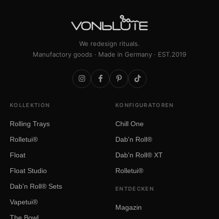
We redesign rituals.
Manufactory goods · Made in Germany · EST.2019
KOLLEKTION
KONFIGURATOREN
Rolling Trays
Chill One
Rolletui®
Dab'n Roll®
Float
Dab'n Roll® XT
Float Studio
Rolletui®
Dab'n Roll® Sets
ENTDECKEN
Vapetui®
Magazin
The Bowl